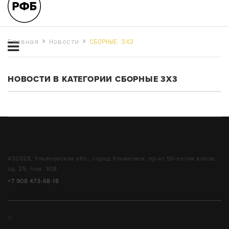
Главная
Новости
СБОРНЫЕ 3Х3
НОВОСТИ В КАТЕГОРИИ СБОРНЫЕ 3Х3
432028, Ульяновская обл., город Ульяновск, пр-кт 50-летия влксм,
зд. 25, пом. 308
+7 908 473-68-18
©