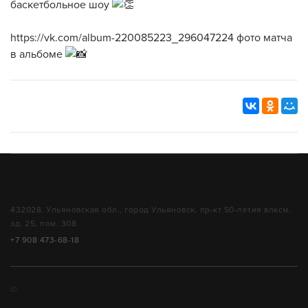
баскетбольное шоу
https://vk.com/album-220085223_296047224
фото матча
в альбоме
432028, Ульяновская обл., город Ульяновск, пр-кт 50-летия влксм,
зд. 25, пом. 308
+7 908 473-68-18
©